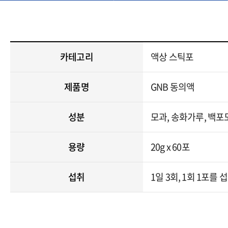
카테고리
액상 스틱포
제품명
GNB 동의액
성분
모과, 송화가루, 백
용량
20g x 60포
섭취
1일 3회, 1회 1포를