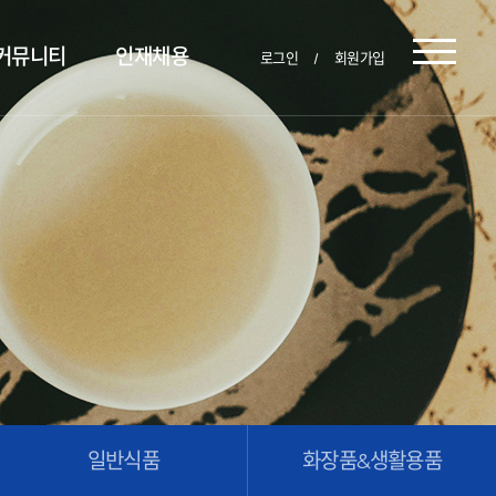
커뮤니티
인재채용
로그인
회원가입
일반식품
화장품&생활용품