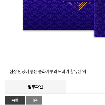
심장 안정에 좋은 송화가루와 모과가 함유된 액
첨부파일