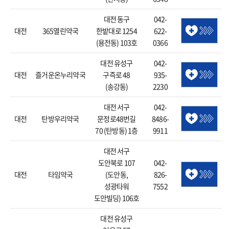
대전 동구
042-
대전
365열린약국
한밭대로 1254
622-
(용전동) 103호
0366
대전 유성구
042-
대전
즐거운온누리약국
구즉로 48
935-
(송강동)
2230
대전 서구
042-
대전
탄방우리약국
문정로48번길
8486-
70 (탄방동) 1층
9911
대전 서구
도안북로 107
042-
대전
타임약국
(도안동,
826-
성광타워
7552
도안빌딩) 106호
대전 유성구