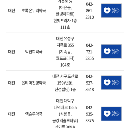
어은로 57
042-
(어은동,
대전
초록온누리약국
861-
한빛아파트)
2310
한빛프라자 1층
111호
대전 유성구
지족로 355
042-
대전
박진희약국
(지족동,
721-
월드프라자)
2355
104호
대전 서구 도산로
042-
대전
옵티마진명약국
159 (변동,
527-
신성빌딩) 1층
8648
대전 대덕구
대덕대로 1555
042-
대전
엑슬루약국
(석봉동,
935-
금강엑슬루타워)
3375
상가동 309호