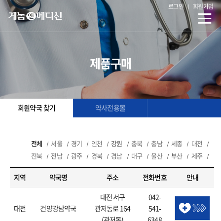
로그인
회원가입
제품구매
회원약국 찾기
약사전용몰
전체
서울
경기
인천
강원
충북
충남
세종
대전
전북
전남
광주
경북
경남
대구
울산
부산
제주
지역
약국명
주소
전화번호
안내
대전 서구
042-
대전
건양강남약국
관저동로 164
541-
(관저동)
6348