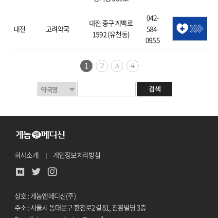
042-
대전 중구 계백로
대전
고려약국
584-
1592 (유천동)
0955
1
2
3
4
회사소개
개인정보처리방침
상호 : 게놈앤메디신(주)
주소 : 서울시 동대문구 한천로2길 81, 진환빌딩 3층