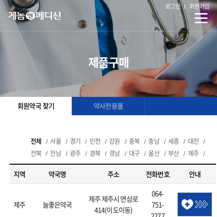
로그인
회원가입
제품구매
회원약국 찾기
약사전용몰
전체
서울
경기
인천
강원
충북
충남
세종
대전
전북
전남
광주
경북
경남
대구
울산
부산
제주
지역
약국명
주소
전화번호
안내
064-
제주 제주시 연삼로
제주
늘좋은약국
751-
414(이도이동)
2277