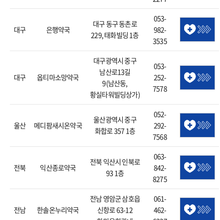
053-
대구 동구 동촌로
대구
은행약국
982-
229, 태화빌딩 1층
3535
대구광역시 중구
053-
남산로13길
대구
옵티마소망약국
252-
9(남산동,
7578
황실타워빌딩상가)
052-
울산광역시 중구
울산
메디팜새시온약국
292-
화합로 357 1층
7568
063-
전북 익산시 인북로
전북
익산종로약국
842-
93 1층
8275
전남 영암군 삼호읍
061-
전남
한솔온누리약국
신항로 63-12
462-