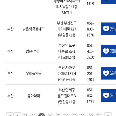
경성리치W아파트)
1119
리치W상가 1층
B103-1
부산 부산진구
051-
부산
밝은약국셀메드
가야대로 727
808-
(부암동) 1층
1570
부산 영도구
051-
부산
맑은샘약국
태종로 85-1
416-
(대교동2가)
0810
부산 사하구
051-
부산
우리들약국
다대로 131-4
201-
(신평동) 1층
0401
부산 연제구
051-
부산
동아약국
월드컵대로 3
862-
(연산동) 1층
1231
23
21
22
24
25
26
27
28
29
30