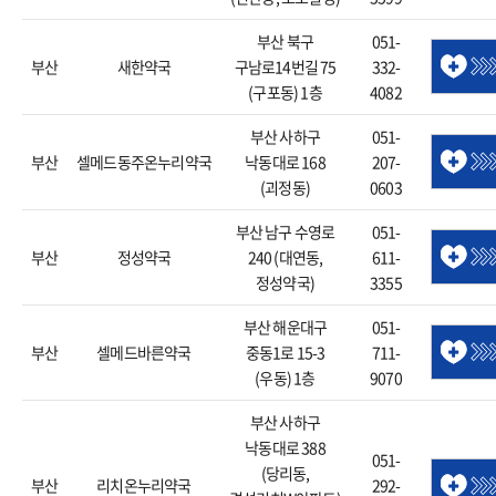
부산 북구
051-
부산
새한약국
구남로14번길 75
332-
(구포동) 1층
4082
부산 사하구
051-
부산
셀메드동주온누리약국
낙동대로 168
207-
(괴정동)
0603
부산 남구 수영로
051-
부산
정성약국
240 (대연동,
611-
정성약국)
3355
부산 해운대구
051-
부산
셀메드바른약국
중동1로 15-3
711-
(우동) 1층
9070
부산 사하구
낙동대로 388
051-
(당리동,
부산
리치온누리약국
292-