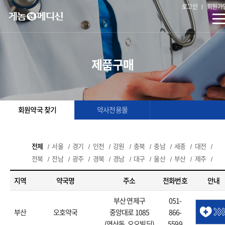
로그인
회원가
제품구매
회원약국 찾기
약사전용몰
전체
서울
경기
인천
강원
충북
충남
세종
대전
전북
전남
광주
경북
경남
대구
울산
부산
제주
지역
약국명
주소
전화번호
안내
부산 연제구
051-
부산
오호약국
중앙대로 1085
866-
(연산동, 오오빌딩)
5599