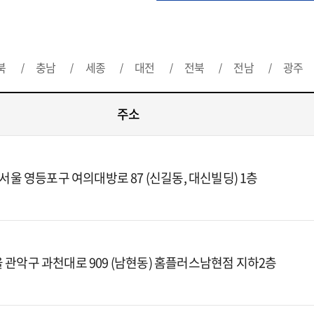
북
충남
세종
대전
전북
전남
광주
주소
서울 영등포구 여의대방로 87 (신길동, 대신빌딩) 1층
 관악구 과천대로 909 (남현동) 홈플러스남현점 지하2층