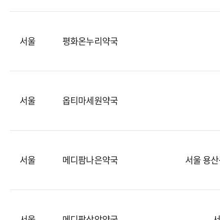
서울
평화온누리약국
서울
옵티마세원약국
서울
메디팜나은약국
서울 용산구
서울
메디팜상암약국
서