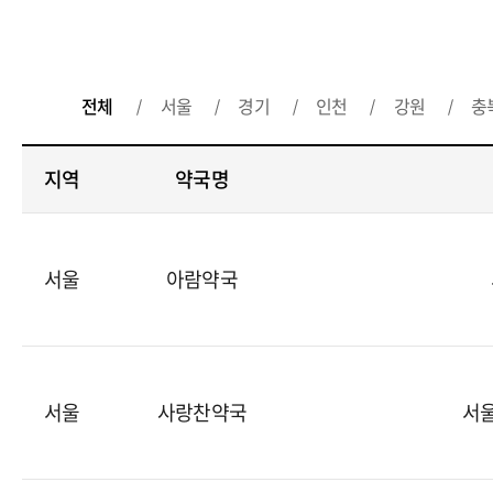
전체
서울
경기
인천
강원
충
지역
약국명
서울
아람약국
서울
사랑찬약국
서울