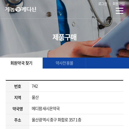
로그인
회원가입
제품구매
회원약국 찾기
약사전용몰
742
번호
울산
지역
메디팜새시온약국
약국명
울산광역시 중구 화합로 357 1층
주소