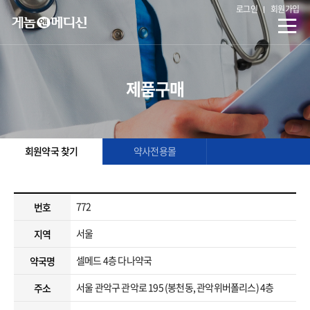
로그인
회원가입
제품구매
회원약국 찾기
약사전용몰
772
번호
서울
지역
셀메드 4층 다나약국
약국명
서울 관악구 관악로 195 (봉천동, 관악위버폴리스) 4층
주소