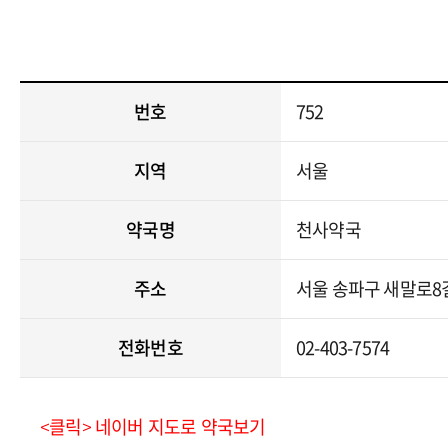
번호
752
지역
서울
약국명
천사약국
주소
서울 송파구 새말로8길
전화번호
02-403-7574
<클릭> 네이버 지도로 약국보기