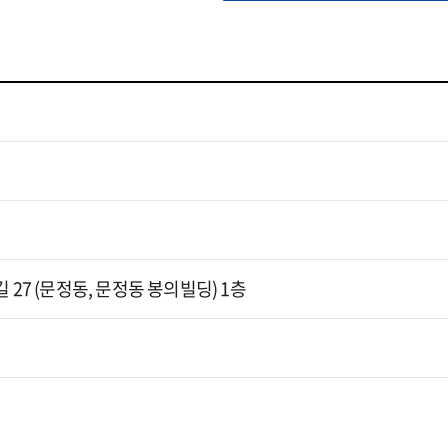
 27 (문정동, 문정동 봉의빌딩) 1층