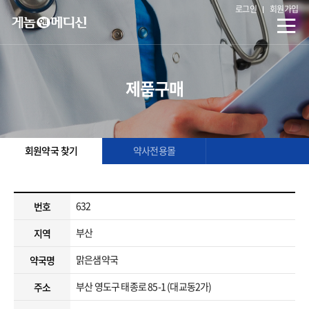
로그인
회원가입
제품구매
회원약국 찾기
약사전용몰
632
번호
부산
지역
맑은샘약국
약국명
부산 영도구 태종로 85-1 (대교동2가)
주소