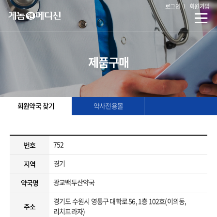
로그인
회원가입
제품구매
회원약국 찾기
약사전용몰
752
번호
경기
지역
광교백두산약국
약국명
경기도 수원시 영통구 대학로 56, 1층 102호(이의동,
주소
리치프라자)