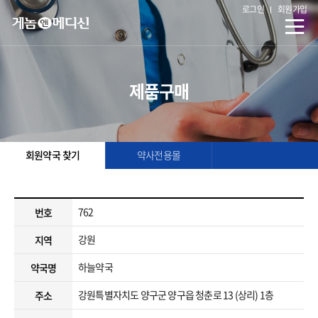
로그인
회원가입
제품구매
회원약국 찾기
약사전용몰
762
번호
강원
지역
하늘약국
약국명
강원특별자치도 양구군 양구읍 청춘로 13 (상리) 1층
주소