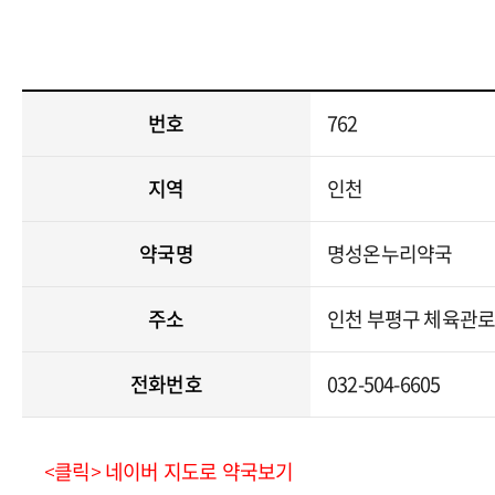
번호
762
지역
인천
약국명
명성온누리약국
주소
인천 부평구 체육관로 
전화번호
032-504-6605
<클릭> 네이버 지도로 약국보기