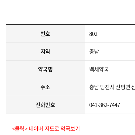
번호
802
지역
충남
약국명
백세약국
주소
충남 당진시 신평면 신평
전화번호
041-362-7447
<클릭> 네이버 지도로 약국보기