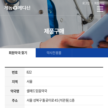
로그인
회원가입
제품구매
회원약국 찾기
약사전용몰
822
번호
서울
지역
셀메드믿음약국
약국명
서울 성북구 돌곶이로 45 (석관동) 1층
주소