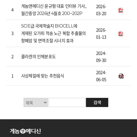
2026-
게놈앤메디신 윤규형 대표 인터뷰 기사_
4
03-20
월간중앙 2026년 4월호 200~202P
SCIE급 국제학술지 BIOCELL에
2026-
3
게재된 오가피 적송 노근 복합 추출물의
01-13
항폐암 및 면역조절 시너지 효과
2024-
2
콜라겐의 인체분포도
09-30
2024-
1
사상체질에 맞는 추천음식
06-05