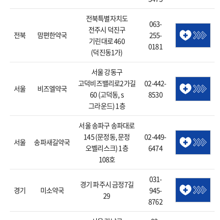
전북특별자치도
063-
전주시 덕진구
전북
맘편한약국
255-
기린대로 460
0181
(덕진동1가)
서울 강동구
고덕비즈밸리로2가길
02-442-
서울
비즈엘약국
60 (고덕동, s
8530
그라운드) 1층
서울 송파구 송파대로
145 (문정동, 문정
02-449-
서울
송파새길약국
오벨리스크) 1층
6474
108호
031-
경기 파주시 금정7길
경기
미소약국
945-
29
8762