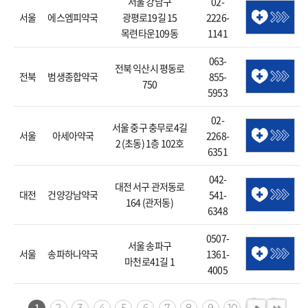
서울 강남구
02-
서울
에스엠피약국
광평로19길 15
2226-
목련타운109동
1141
063-
전북 익산시 평동로
전북
범생종합약국
855-
750
5953
02-
서울 중구 충무로4길
서울
아세아약국
2268-
2 (초동) 1층 102호
6351
042-
대전 서구 관저동로
대전
건양강남약국
541-
164 (관저동)
6348
0507-
서울 송파구
서울
송파하나약국
1361-
마천로41길 1
4005
1
2
3
4
5
6
7
8
9
10