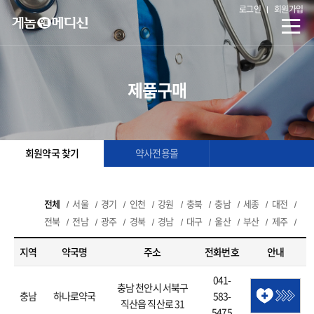
로그인
회원가입
제품구매
회원약국 찾기
약사전용몰
전체
서울
경기
인천
강원
충북
충남
세종
대전
전북
전남
광주
경북
경남
대구
울산
부산
제주
지역
약국명
주소
전화번호
안내
041-
충남 천안시 서북구
충남
하나로약국
583-
직산읍 직산로 31
5475