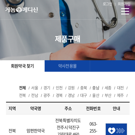
로그인
회원가입
제품구매
회원약국 찾기
약사전용몰
전체
서울
경기
인천
강원
충북
충남
세종
대전
전북
전남
광주
경북
경남
대구
울산
부산
제주
지역
약국명
주소
전화번호
안내
전북특별자치도
063-
전주시 덕진구
전북
맘편한약국
255-
기린대로 460