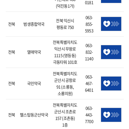
0181
(덕진동1가)
063-
전북 익산시
전북
범생종합약국
855-
평동로 750
5953
전북특별자치도
063-
익산시 무왕로
전북
열매약국
832-
1115 (영등동)
1140
극동타워 101호
전북특별자치도
063-
군산시 공항로
전북
국민약국
467-
91 (소룡동,
6401
소룡의원)
전북특별자치도
063-
군산시 조촌로
전북
헬스탑동군산약국
443-
157 (조촌동)
7700
1층