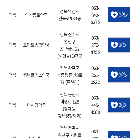
063-
전북 익산시
전북
익산종로약국
842-
인북로 93 1층
8275
전북 전주시
063-
완산구
전북
토마토종합약국
276-
온고을로 22
4755
(서신동) 107호
전북 완주군
063-
전북
행복플러스약국
봉동읍 둔산3로
261-
79 (둔산리)
0832
전북 군산시
063-
미원로 128
전북
다사랑약국
445-
(장재동,
4588
청우정형외과)
전북 전주시
063-
완산구 서원로