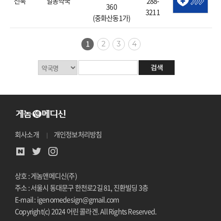
전북
일동약국
288-
360
3211
(중화산동1가)
1
2
3
4
회사소개
개인정보처리방침
상호 : 게놈앤메디신(주)
주소 : 서울시 동대문구 한천로2길 81, 진환빌딩 3층
E-mail : igenomedesign@gmail.com
Copyright(c) 2024 어린 콜라겐. All Rights Reserved.