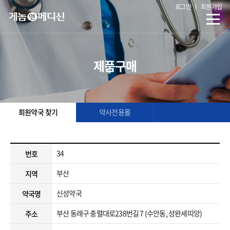
로그인
회원가입
제품구매
회원약국 찾기
약사전용몰
34
번호
부산
지역
신성약국
약국명
부산 동래구 충렬대로238번길 7 (수안동, 성완세띠앙)
주소