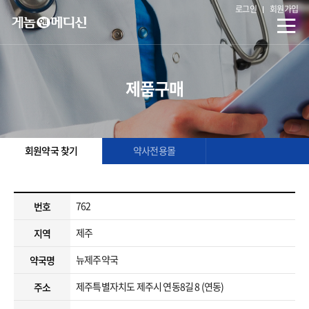
로그인
회원가입
제품구매
회원약국 찾기
약사전용몰
762
번호
제주
지역
뉴제주약국
약국명
제주특별자치도 제주시 연동8길 8 (연동)
주소