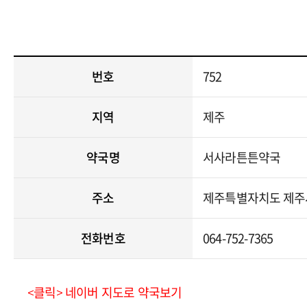
번호
752
지역
제주
약국명
서사라튼튼약국
주소
제주특별자치도 제주시 
전화번호
064-752-7365
<클릭> 네이버 지도로 약국보기